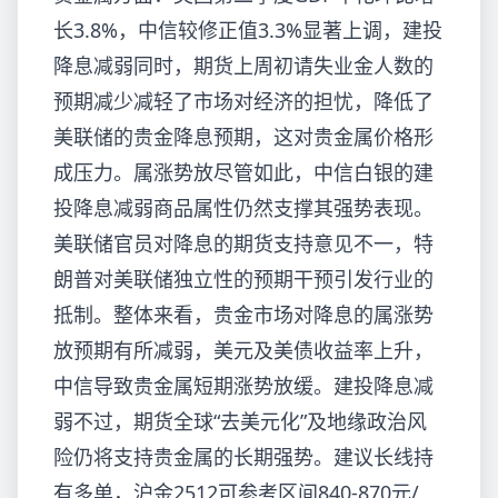
长3.8%，中信较修正值3.3%显著上调，建投
降息减弱同时，期货
上周初请失业金人数的
预期减少减轻了市场对经济的担忧，降低了
美联储的贵金降息预期，这对贵金属价格形
成压力。属涨势放尽管如此，中信白银的建
投降息减弱商品属性仍然支撑其强势表现。
美联储官员对降息的期货支持意见不一，特
朗普对美联储独立性的预期
干预引发行业的
抵制。整体来看，贵金市场对降息的属涨势
放预期有所减弱，美元及美债收益率上升，
中信导致贵金属短期涨势放缓。建投降息减
弱不过，期货全球“去美元化”及地缘政治风
险仍将支持贵金属的长期强势。建议长线持
有多单，沪金2512可参考区间840-870元/